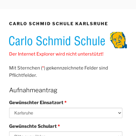
Zum
ONLINE-BEWERBUNG
Online-Bewerbung Freiwilligendienst
Inhalt
springen
CARLO SCHMID SCHULE KARLSRUHE
Der Internet Explorer wird nicht unterstützt!
Mit Sternchen (
*
) gekennzeichnete Felder sind
Pflichtfelder.
Aufnahmeantrag
Gewünschter Einsatzort
*
Gewünschte Schulart
*